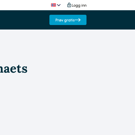
Logg inn
Prøv gratis
maets