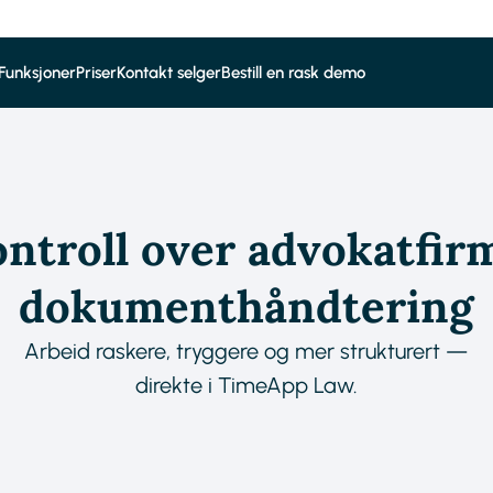
Funksjoner
Priser
Kontakt selger
Bestill en rask demo
ontroll over advokatfir
dokumenthåndtering
Arbeid raskere, tryggere og mer strukturert —
direkte i TimeApp Law.