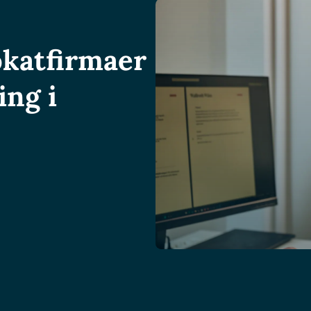
okatfirmaer
ng i