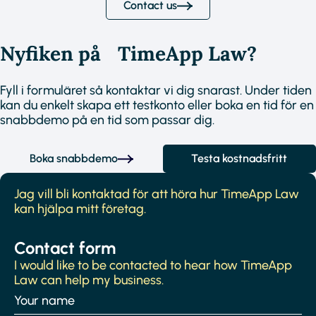
Contact us
Nyfiken på TimeApp Law?
Fyll i formuläret så kontaktar vi dig snarast. Under tiden
kan du enkelt skapa ett testkonto eller boka en tid för en
snabbdemo på en tid som passar dig.
Boka snabbdemo
Testa kostnadsfritt
Jag vill bli kontaktad för att höra hur TimeApp Law
kan hjälpa mitt företag.
Contact form
I would like to be contacted to hear how TimeApp
Law can help my business.
Name
(Required)