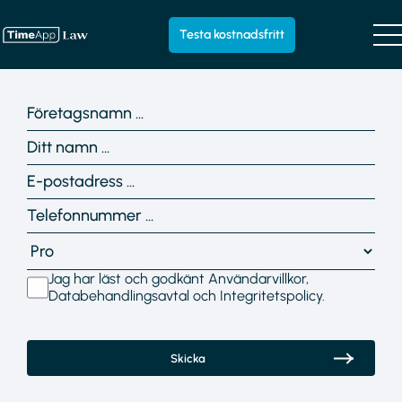
Testa kostnadsfritt
Jag har läst och godkänt
Användarvillkor
,
Databehandlingsavtal
och
Integritetspolicy
.
Skicka