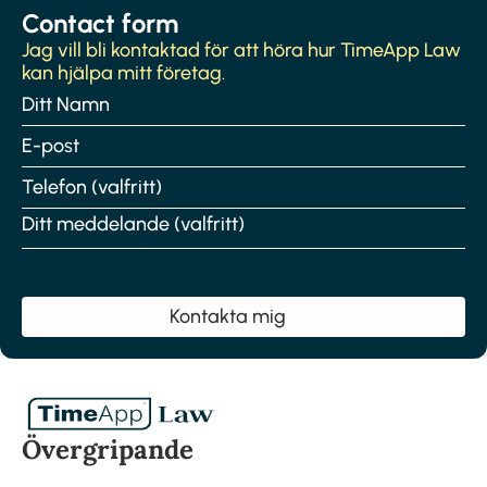
Contact form
Jag vill bli kontaktad för att höra hur TimeApp Law
kan hjälpa mitt företag.
Namn
(Obligatoriskt)
Epost
(Obligatoriskt)
Telefonnummer
Meddelande
Övergripande